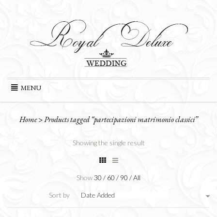
Skip
MENU
to
content
Home
>
Products tagged “partecipazioni matrimonio classici”
Showing the single result
Show
30
/
60
/
90
/
All
Sort by
Date Added