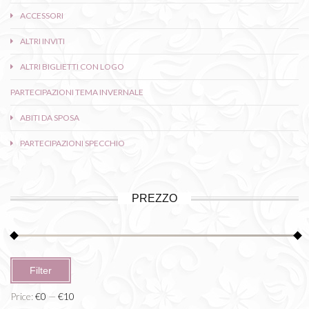
ACCESSORI
ALTRI INVITI
ALTRI BIGLIETTI CON LOGO
PARTECIPAZIONI TEMA INVERNALE
ABITI DA SPOSA
PARTECIPAZIONI SPECCHIO
PREZZO
Min
Max
Filter
price
price
Price:
€0
—
€10