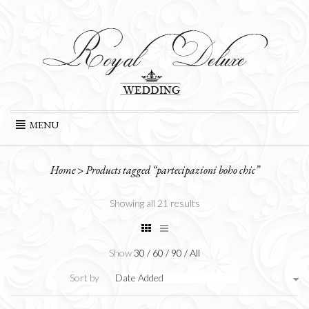
Skip
MENU
to
content
Home
>
Products tagged “partecipazioni boho chic”
Showing all 21 results
Show
30
/
60
/
90
/
All
Sort by
Date Added