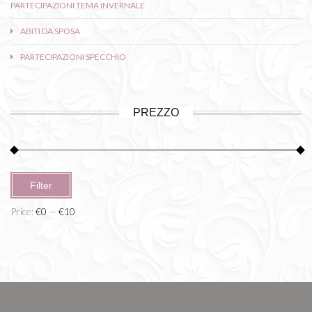
PARTECIPAZIONI TEMA INVERNALE
ABITI DA SPOSA
PARTECIPAZIONI SPECCHIO
PREZZO
Min
Max
Filter
price
price
Price:
€0
—
€10