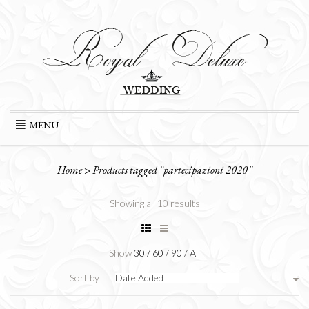
Skip
MENU
to
content
Home
>
Products tagged “partecipazioni 2020”
Showing all 10 results
Show
30
/
60
/
90
/
All
Sort by
Date Added