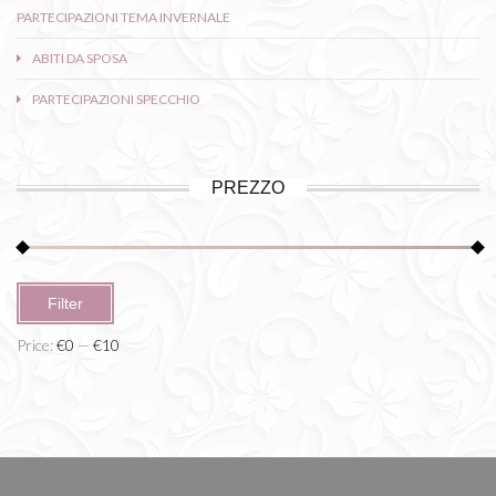
PARTECIPAZIONI TEMA INVERNALE
ABITI DA SPOSA
PARTECIPAZIONI SPECCHIO
PREZZO
Min
Max
Filter
price
price
Price:
€0
—
€10