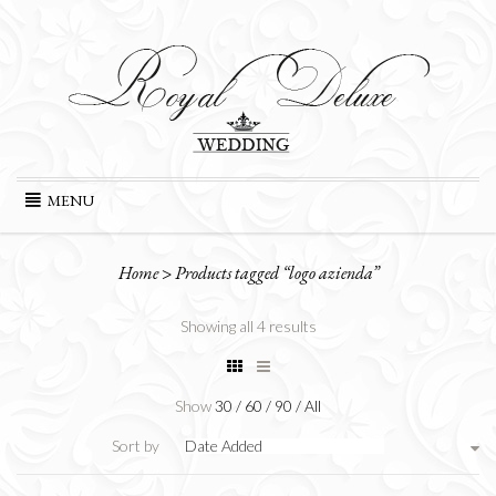
Skip
MENU
to
content
Home
>
Products tagged “logo azienda”
Showing all 4 results
Show
30
/
60
/
90
/
All
Sort by
Date Added