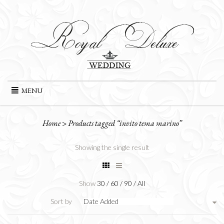
Skip
MENU
to
content
Home
>
Products tagged “invito tema marino”
Showing the single result
Show
30
/
60
/
90
/
All
Sort by
Date Added