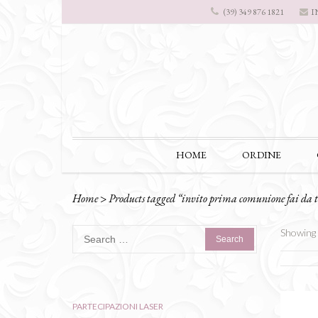
I
(39) 349 876 1821
HOME
ORDINE
Home
>
Products tagged “invito prima comunione fai da t
Search
Showing a
for:
PARTECIPAZIONI LASER