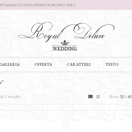
Skip
NFO@PARTECIPAZIONIMATRIMONIO.INFO
to
content
Skip
GALLERIA
OFFERTA
CARATTERI
TESTO
to
content
e”
ll 2 results
Show
30
/
6