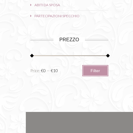
ABITI DA SPOSA
PARTECIPAZIONI SPECCHIO
PREZZO
Min
Max
Price:
€0
—
€10
Filter
price
price