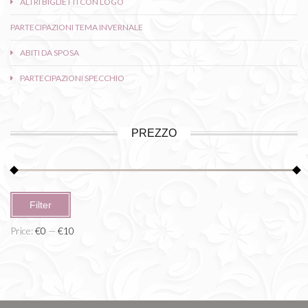
ALTRI BIGLIETTI CON LOGO
PARTECIPAZIONI TEMA INVERNALE
ABITI DA SPOSA
PARTECIPAZIONI SPECCHIO
PREZZO
Min
Max
Filter
price
price
Price:
€0
—
€10