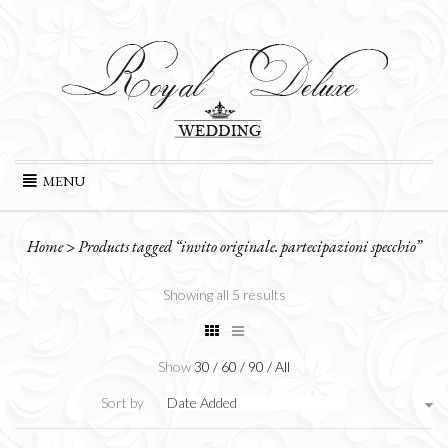
Skip
MENU
to
content
Home
>
Products tagged “invito originale. partecipazioni specchio”
Showing all 5 results
Show
30
/
60
/
90
/
All
Sort by
Date Added